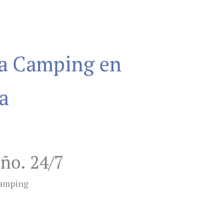
ra Camping en
a
año. 24/7
camping