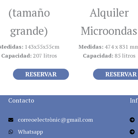
(tamaño
Alquiler
grande)
Microondas
Medidas:
143x55x55cm
Medidas:
474 x 831 m
Capacidad:
207 litros
Capacidad:
85 litros
RESERVAR
RESERVAR
Contacto
In
correoelectrònic@gmail.com
Whatsapp